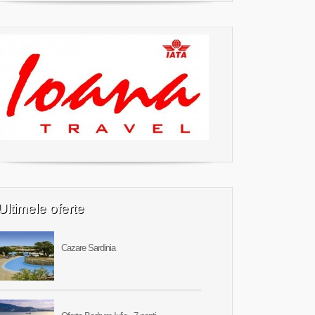
Ultimele oferte
Cazare Sardinia