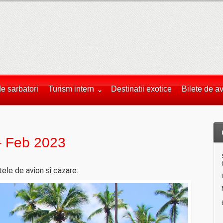
de sarbatori
Turism intern
Destinatii exotice
Bilete de a
 – Feb 2023
ele de avion si cazare: