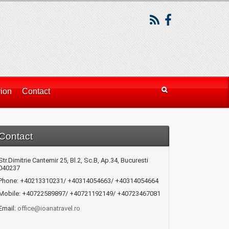
vion
Contact
Contact
Str.Dimitrie Cantemir 25, Bl.2, Sc.B, Ap.34, Bucuresti
040237
Phone: +40213310231/ +40314054663/ +40314054664
Mobile: +40722589897/ +40721192149/ +40723467081
Email:
office@ioanatravel.ro