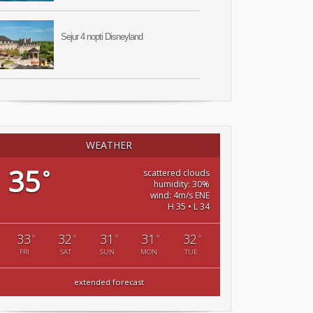
Sejur 4 nopti Disneyland
WEATHER
35
°
scattered clouds
humidity: 30%
wind: 4m/s ENE
H 35 • L 34
33
32
31
31
32
°
°
°
°
°
FRI
SAT
SUN
MON
TUE
extended forecast