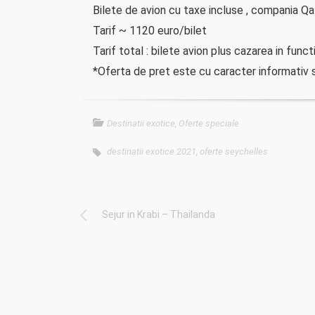
Bilete de avion cu taxe incluse , compania Qa
Tarif ~ 1120 euro/bilet
Tarif total : bilete avion plus cazarea in func
*Oferta de pret este cu caracter informativ s
Destinatii exotice
,
Oferte speciale
destinatii exotice 2021
,
oferte seychelles
Sejur in Krabi – Thailanda