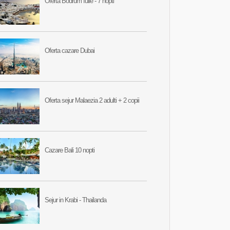
Oferta Bodrum Iulie - 7 nopti
Oferta cazare Dubai
Oferta sejur Malaezia 2 adulti + 2 copii
Cazare Bali 10 nopti
Sejur in Krabi - Thailanda