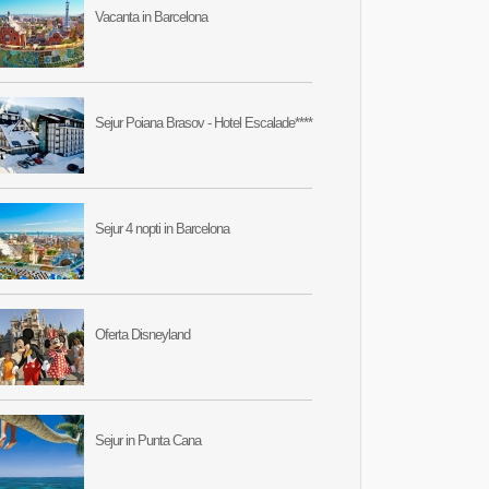
Vacanta in Barcelona
Sejur Poiana Brasov - Hotel Escalade****
Sejur 4 nopti in Barcelona
Oferta Disneyland
Sejur in Punta Cana