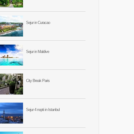
Sejur in Curacao
Sejur in Maldive
City Break Paris
Sejur 4 nopti in Istanbul